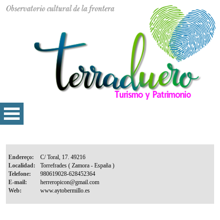
Endereço:
Localidad:
Telefone:
E-mail:
Web: