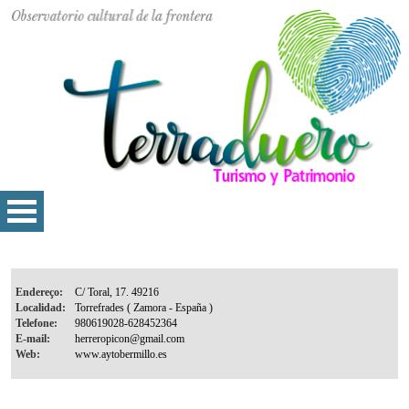
Endereço:
Localidad:
Telefone:
E-mail:
Web: