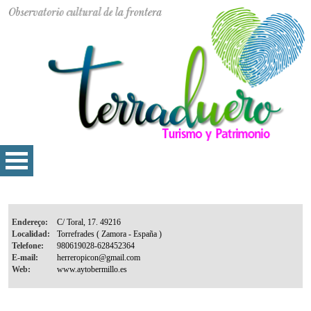
Endereço:
Localidad:
Telefone:
E-mail:
Web: