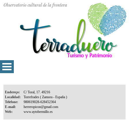
Endereço:
Localidad:
Telefone:
E-mail:
Web: