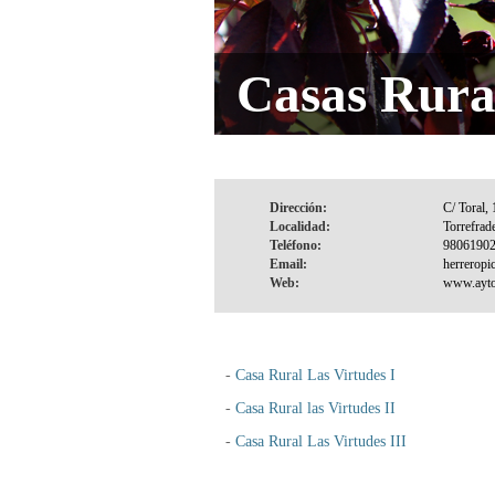
Casas Rura
Dirección:
Localidad:
Teléfono:
Email:
Web:
-
Casa Rural Las Virtudes I
-
Casa Rural las Virtudes II
-
Casa Rural Las Virtudes III