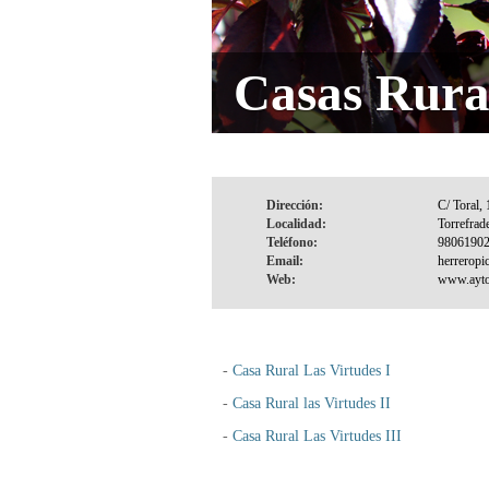
Casas Rura
Dirección:
Localidad:
Teléfono:
Email:
Web:
-
Casa Rural Las Virtudes I
-
Casa Rural las Virtudes II
-
Casa Rural Las Virtudes III