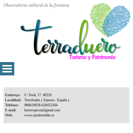
Endereço:
Localidad:
Telefone:
E-mail:
Web: