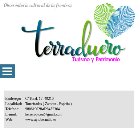
Endereço:
Localidad:
Telefone:
E-mail:
Web: