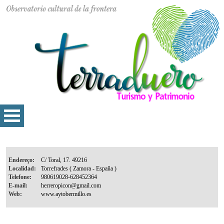
Endereço:
Localidad:
Telefone:
E-mail:
Web: