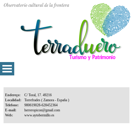
Endereço:
Localidad:
Telefone:
E-mail:
Web: