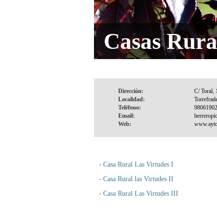
Casas Rura
Dirección:
Localidad:
Teléfono:
Email:
Web:
-
Casa Rural Las Virtudes I
-
Casa Rural las Virtudes II
-
Casa Rural Las Virtudes III