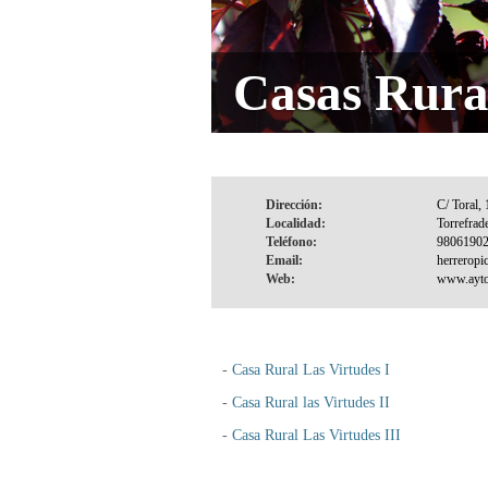
Casas Rura
Dirección:
Localidad:
Teléfono:
Email:
Web:
-
Casa Rural Las Virtudes I
-
Casa Rural las Virtudes II
-
Casa Rural Las Virtudes III