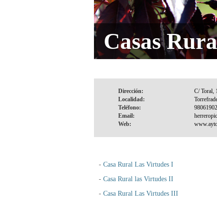
Casas Rura
Dirección:
Localidad:
Teléfono:
Email:
Web:
-
Casa Rural Las Virtudes I
-
Casa Rural las Virtudes II
-
Casa Rural Las Virtudes III