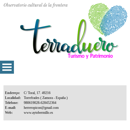
Endereço:
Localidad:
Telefone:
E-mail:
Web: