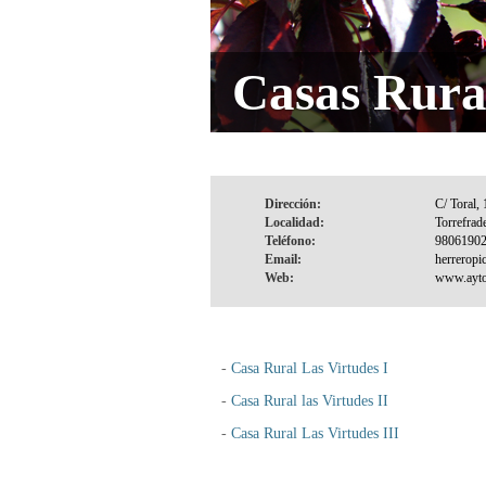
Casas Rura
Dirección:
Localidad:
Teléfono:
Email:
Web:
-
Casa Rural Las Virtudes I
-
Casa Rural las Virtudes II
-
Casa Rural Las Virtudes III