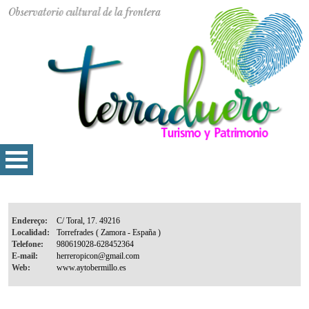
Endereço:
Localidad:
Telefone:
E-mail:
Web: