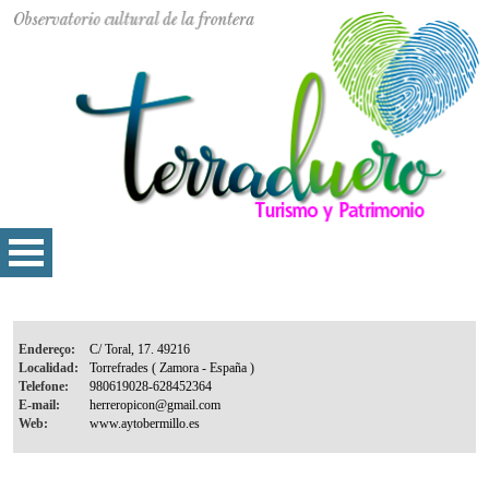
Endereço:
Localidad:
Telefone:
E-mail:
Web: