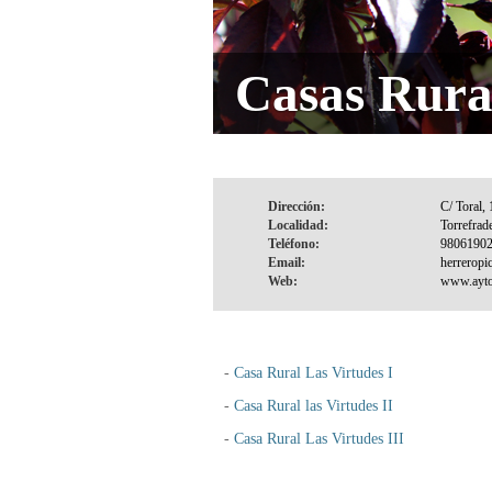
Casas Rura
Dirección:
Localidad:
Teléfono:
Email:
Web:
-
Casa Rural Las Virtudes I
-
Casa Rural las Virtudes II
-
Casa Rural Las Virtudes III