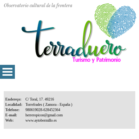
Endereço:
Localidad:
Telefone:
E-mail:
Web: