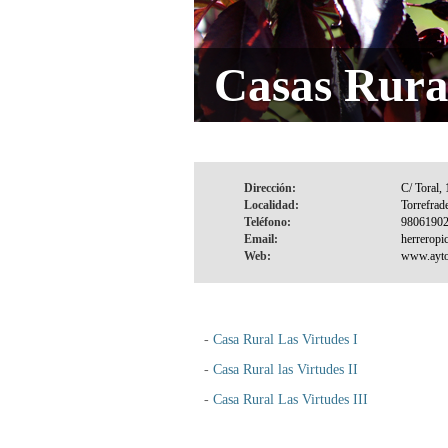
Casas Rura
Dirección:
Localidad:
Teléfono:
Email:
Web:
-
Casa Rural Las Virtudes I
-
Casa Rural las Virtudes II
-
Casa Rural Las Virtudes III