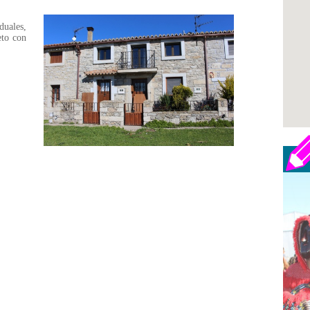
duales,
eto con