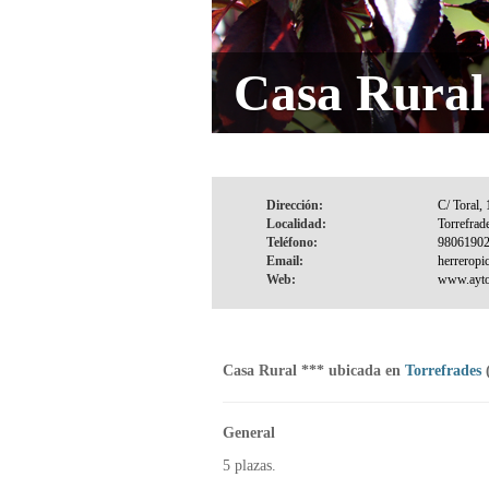
Casa Rural 
Dirección:
Localidad:
Teléfono:
Email:
Web:
Casa Rural *** ubicada en
Torrefrades
General
5 plazas.