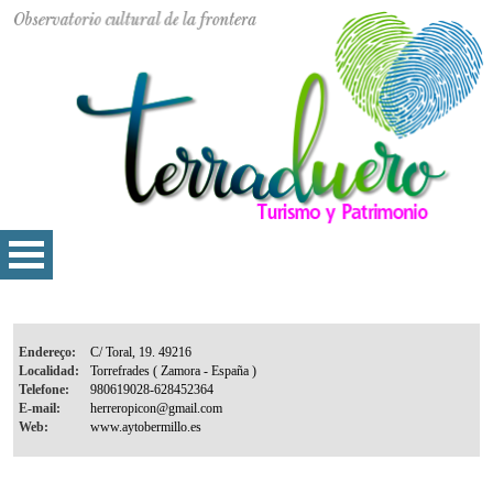
Endereço:
Localidad:
Telefone:
E-mail:
Web: