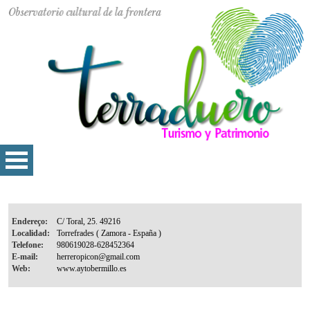
Endereço:
Localidad:
Telefone:
E-mail:
Web: