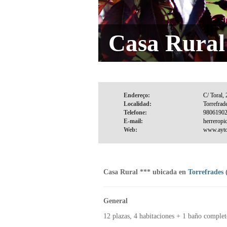
Casa Rural 
Endereço:
Localidad:
Telefone:
E-mail:
Web:
Casa Rural *** ubicada en
Torrefrades
General
12 plazas, 4 habitaciones + 1 baño complet