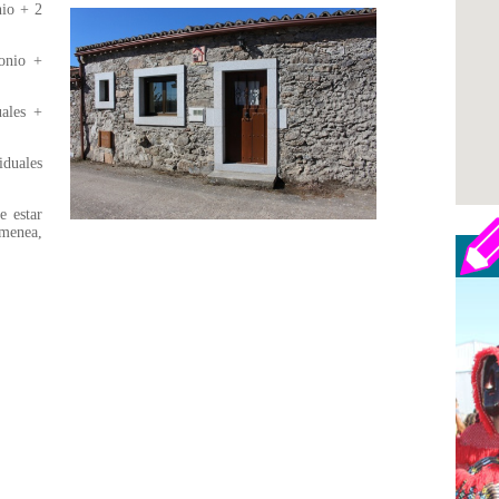
nio + 2
onio +
uales +
duales
e estar
imenea,