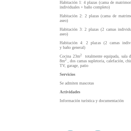
Habitación 1: 4 plazas (cama de matrimo
individuales + baño completo)
Habitación 2: 2 plazas (cama de matrim
aseo)
Habitación 3: 2 plazas (2 camas individ
aseo)
Habitación 4: 2 plazas (2 camas indivi
y baño general)
2
Cocina 23m
totalmente equipada, sala d
2
8m
, dos camas supletoria, calefación, ch
TV, garage, patio
Servicios
Se admiten mascotas
Actividades
Información turística y documentación