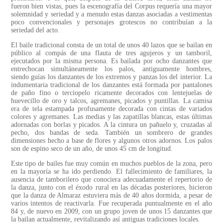
fueron bien vistas, pues la escenografía del Corpus requería una mayor
solemnidad y seriedad y a menudo estas danzas asociadas a vestimentas
poco convencionales y personajes grotescos no contribuían a la
seriedad del acto.
El baile tradicional consta de un total de unos 40 lazos que se bailan en
público al compás de una flauta de tres agujeros y un tamboril,
ejecutados por la misma persona. Es bailada por ocho danzantes que
entrechocan simultáneamente los palos, antiguamente hombres,
siendo guías los danzantes de los extremos y panzas los del interior. La
indumentaria tradicional de los danzantes está formada por pantalones
de paño fino o terciopelo ricamente decorados con lentejuelas de
huevecillo de oro y talcos, agremanes, picados y puntillas. La camisa
era de tela estampada profusamente decorada con cintas de variados
colores y agremanes. Las medias y las zapatillas blancas, estas últimas
adornadas con borlas y picados. A la cintura un pañuelo y, cruzadas al
pecho, dos bandas de seda. También un sombrero de grandes
dimensiones hecho a base de flores y algunos otros adornos. Los palos
son de espino seco de un año, de unos 45 cm de longitud.
Este tipo de bailes fue muy común en muchos pueblos de la zona, pero
en la mayoría se ha ido perdiendo. El fallecimiento de familiares, la
ausencia de tamborilero que conociera adecuadamente el repertorio de
la danza, junto con el éxodo rural en las décadas posteriores, hicieron
que la danza de Almaraz estuviera más de 40 años dormida, a pesar de
varios intentos de reactivarla. Fue recuperada puntualmente en el año
84 y, de nuevo en 2009, con un grupo joven de unos 15 danzantes que
la bailan actualmente, revitalizando así antiguas tradiciones locales.