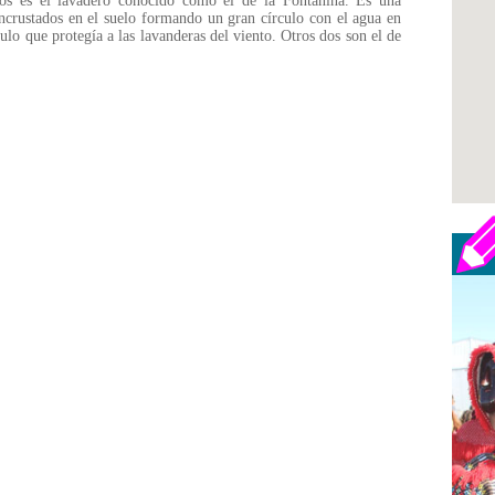
mos es el lavadero conocido como el de la Fontanina. Es una
incrustados en el suelo formando un gran círculo con el agua en
lo que protegía a las lavanderas del viento. Otros dos son el de