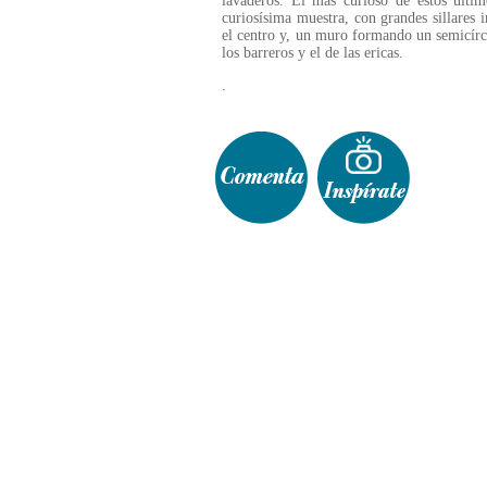
lavaderos. El más curioso de estos últi
curiosísima muestra, con grandes sillares 
el centro y, un muro formando un semicírcu
los barreros y el de las ericas.
.