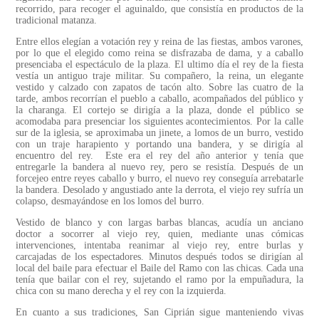
recorrido, para recoger el aguinaldo, que consistía en productos de la
tradicional matanza.
Entre ellos elegían a votación rey y reina de las fiestas, ambos varones,
por lo que el elegido como reina se disfrazaba de dama, y a caballo
presenciaba el espectáculo de la plaza. El ultimo día el rey de la fiesta
vestía un antiguo traje militar. Su compañero, la reina, un elegante
vestido y calzado con zapatos de tacón alto. Sobre las cuatro de la
tarde, ambos recorrían el pueblo a caballo, acompañados del público y
la charanga. El cortejo se dirigía a la plaza, donde el público se
acomodaba para presenciar los siguientes acontecimientos. Por la calle
sur de la iglesia, se aproximaba un jinete, a lomos de un burro, vestido
con un traje harapiento y portando una bandera, y se dirigía al
encuentro del rey. Este era el rey del año anterior y tenía que
entregarle la bandera al nuevo rey, pero se resistía. Después de un
forcejeo entre reyes caballo y burro, el nuevo rey conseguía arrebatarle
la bandera. Desolado y angustiado ante la derrota, el viejo rey sufría un
colapso, desmayándose en los lomos del burro.
Vestido de blanco y con largas barbas blancas, acudía un anciano
doctor a socorrer al viejo rey, quien, mediante unas cómicas
intervenciones, intentaba reanimar al viejo rey, entre burlas y
carcajadas de los espectadores. Minutos después todos se dirigían al
local del baile para efectuar el Baile del Ramo con las chicas. Cada una
tenía que bailar con el rey, sujetando el ramo por la empuñadura, la
chica con su mano derecha y el rey con la izquierda.
En cuanto a sus tradiciones, San Ciprián sigue manteniendo vivas