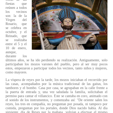
fiestas que
reúnen a todos
los vecinos
son: la de la
Virgen del
Rosario, que
se celebra en
octubre, y el
Reinado, que
se realizaba
entre el 5 y el
10 de enero,
aunque,
durante los
últimos años, se ha ido perdiendo su realización. Antiguamente, solo
participaban los mozos varones del pueblo, pero al ser muy pocos
estos, empezaron a participar todos los vecinos, tanto niños y mujeres,
como mayores.
La víspera de reyes por la tarde, los mozos iniciaban el recorrido por
las casas, acompañados por la música tradicional de las gaitas, los
tambores y el bombo. Casa por casa, se agrupaban en la calle frente a
la puerta de entrada y, una vez saludada la familia, solicitaban el
permiso para cantar el villancico. Este se cantaba en coro, animado con
el sonido de los instrumentos, y comenzaba así: “De oriente salen los
reyes, los tres en compañía, no preguntan por posada, ni tampoco por
comida, preguntan por los portales, donde Dios nacido había. Al día
siguiente, día de Reyes por la mañana, volvían a efectuar el mismo