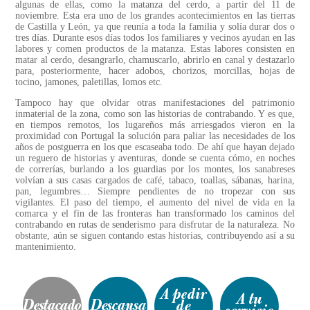
algunas de ellas, como la matanza del cerdo, a partir del 11 de
noviembre. Esta era uno de los grandes acontecimientos en las tierras
de Castilla y León, ya que reunía a toda la familia y solía durar dos o
tres días. Durante esos días todos los familiares y vecinos ayudan en las
labores y comen productos de la matanza. Estas labores consisten en
matar al cerdo, desangrarlo, chamuscarlo, abrirlo en canal y destazarlo
para, posteriormente, hacer adobos, chorizos, morcillas, hojas de
tocino, jamones, paletillas, lomos etc.
Tampoco hay que olvidar otras manifestaciones del patrimonio
inmaterial de la zona, como son las historias de contrabando. Y es que,
en tiempos remotos, los lugareños más arriesgados vieron en la
proximidad con Portugal la solución para paliar las necesidades de los
años de postguerra en los que escaseaba todo. De ahí que hayan dejado
un reguero de historias y aventuras, donde se cuenta cómo, en noches
de correrías, burlando a los guardias por los montes, los sanabreses
volvían a sus casas cargados de café, tabaco, toallas, sábanas, harina,
pan, legumbres… Siempre pendientes de no tropezar con sus
vigilantes. El paso del tiempo, el aumento del nivel de vida en la
comarca y el fin de las fronteras han transformado los caminos del
contrabando en rutas de senderismo para disfrutar de la naturaleza. No
obstante, aún se siguen contando estas historias, contribuyendo así a su
mantenimiento.