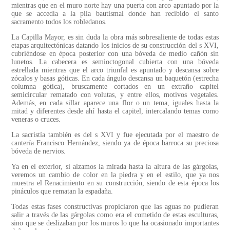
mientras que en el muro norte hay una puerta con arco apuntado por la
que se accedía a la pila bautismal donde han recibido el santo
sacramento todos los robledanos.
La Capilla Mayor, es sin duda la obra más sobresaliente de todas estas
etapas arquitectónicas datando los inicios de su construcción del s XVI,
cubriéndose en época posterior con una bóveda de medio cañón sin
lunetos. La cabecera es semioctogonal cubierta con una bóveda
estrellada mientras que el arco triunfal es apuntado y descansa sobre
zócalos y basas góticas. En cada ángulo descansa un baquetón (estrecha
columna gótica), bruscamente cortados en un extraño capitel
semicircular rematado con volutas, y entre ellos, motivos vegetales.
Además, en cada sillar aparece una flor o un tema, iguales hasta la
mitad y diferentes desde ahí hasta el capitel, intercalando temas como
veneras o cruces.
La sacristía también es del s XVI y fue ejecutada por el maestro de
cantería Francisco Hernández, siendo ya de época barroca su preciosa
bóveda de nervios.
Ya en el exterior, si alzamos la mirada hasta la altura de las gárgolas,
veremos un cambio de color en la piedra y en el estilo, que ya nos
muestra el Renacimiento en su construcción, siendo de esta época los
pináculos que rematan la espadaña.
Todas estas fases constructivas propiciaron que las aguas no pudieran
salir a través de las gárgolas como era el cometido de estas esculturas,
sino que se deslizaban por los muros lo que ha ocasionado importantes