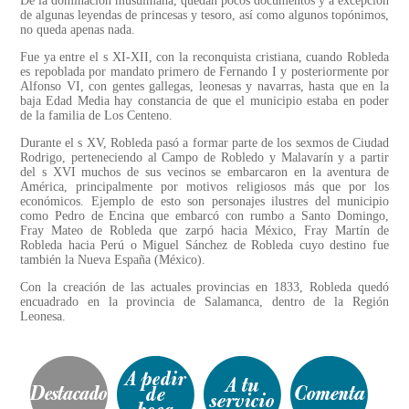
De la dominación musulmana, quedan pocos documentos y a excepción
de algunas leyendas de princesas y tesoro, así como algunos topónimos,
no queda apenas nada.
Fue ya entre el s XI-XII, con la reconquista cristiana, cuando Robleda
es repoblada por mandato primero de Fernando I y posteriormente por
Alfonso VI, con gentes gallegas, leonesas y navarras, hasta que en la
baja Edad Media hay constancia de que el municipio estaba en poder
de la familia de Los Centeno.
Durante el s XV, Robleda pasó a formar parte de los sexmos de Ciudad
Rodrigo, perteneciendo al Campo de Robledo y Malavarín y a partir
del s XVI muchos de sus vecinos se embarcaron en la aventura de
América, principalmente por motivos religiosos más que por los
económicos. Ejemplo de esto son personajes ilustres del municipio
como Pedro de Encina que embarcó con rumbo a Santo Domingo,
Fray Mateo de Robleda que zarpó hacia México, Fray Martín de
Robleda hacia Perú o Miguel Sánchez de Robleda cuyo destino fue
también la Nueva España (México).
Con la creación de las actuales provincias en 1833, Robleda quedó
encuadrado en la provincia de Salamanca, dentro de la Región
Leonesa.