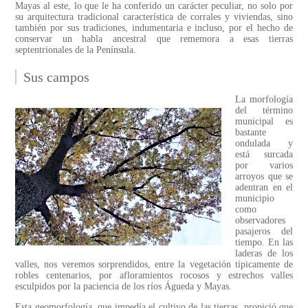
Mayas al este, lo que le ha conferido un carácter peculiar, no solo por
su arquitectura tradicional característica de corrales y viviendas, sino
también por sus tradiciones, indumentaria e incluso, por el hecho de
conservar un habla ancestral que rememora a esas tierras
septentrionales de la Península.
Sus campos
La morfología
del término
municipal es
bastante
ondulada y
está surcada
por varios
arroyos que se
adentran en el
municipio
como
observadores
pasajeros del
tiempo. En las
laderas de los
valles, nos veremos sorprendidos, entre la vegetación típicamente de
robles centenarios, por afloramientos rocosos y estrechos valles
esculpidos por la paciencia de los ríos Águeda y Mayas.
Esta geomorfología, que impedía el cultivo de las tierras, propició que