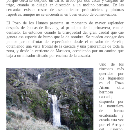
porque cerca se despeñó un carro, tirado por dos vacas y cargado de
trigo, cuando se dirigía en dirección a un molino cercano. En las
cercanías existen restos de asentamientos prehistóricos y pinturas
rupestres, aunque no se encuentran en buen estado de conservación.
El Pozo de los Humos presenta su momento de mayor esplendor
después de épocas de lluvia y, al principio de la primavera, con el
deshielo. Es entonces cuando la brusquedad del gran caudal que cae
genera esa especie de humo que le da nombre. Se pueden escoger dos
puntos para disfrutar del espectáculo: desde el mirador de Pereña,
obteniendo una vista frontal de la cascada y una panorámica de toda la
zona, y desde la vertiente de Masueco, accediendo por un camino que
baja a un mirador situado por encima de la cascada.
Uno de los
rincones más
queridos por
los lugareños
es el
Pozo
Airón
, otra
hermosa
cascada,
dispuesta por
la naturaleza
de forma
escalonada y
creada esta vez
por el Arroyo
del Cuerno.