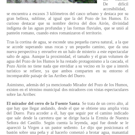
De difícil
accesibilidad,
se encuentra a escasos 3 kilómetros del casco urbano y destaca por su
gran belleza, sublime, al igual que la del Pozo de los Humos. Es
curioso destacar que su nombre deriva del dios Airón, divinidad
indígena de las aguas profundas y las formas fluviales, que se unió al
panteón romano, cuando estos romanizaron el territorio.
Tras la cortina de agua, se esconde una pequeña cueva natural, a la que
se accede superando unas rocas y un pequeño camino, que da una
nueva perspectiva y envuelve en un halo de misterio a este espectacular
salto de agua. Aunque la proximidad, el tamaño y el gran volumen de
agua del Pozo de los Humos le ha restado protagonismo a la cascada, el
Pozo Airón no tiene nada que envidiar a su vecino en lo que a interés
turístico se refiere, ya que ambos comparten en su entorno el
incomparable paisaje de las Arribes del Duero.
Asimismo, además del ya mencionado Mirador del Pozo de los Humos,
existen en el término municipal dos miradores con vistas espectaculares
sobre las Arribes:
El mirador del cerro de la Fuente Santa
. Se trata de un cerro alto, al
que hay que llegar andando, desde el que se obtiene una amplia vista
del Duero. Para acceder a él, hay que seguir por el camino indicado
que sale desde la carretera que se dirige hacia la Ermita de Nuestra
Señora del Castillo. Según cuenta la leyenda, aquí fue donde se le
apareció la Virgen a un pastor sediento. Le dijo que posicionara el
bastón sobre una peña y al hacerlo comenzó a brotar agua, manantial