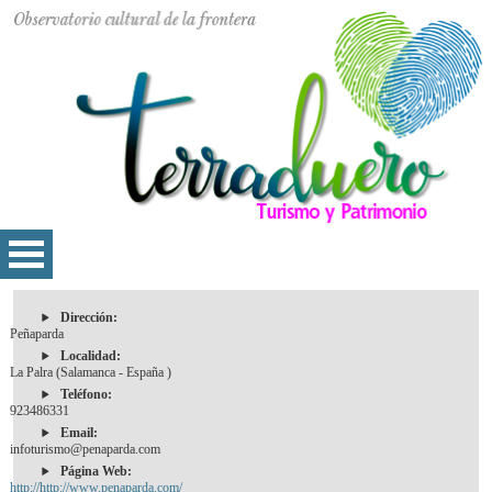
Dirección:
Peñaparda
Localidad:
La Palra (Salamanca - España )
Teléfono:
923486331
Email:
infoturismo@penaparda.com
Página Web:
http://http://www.penaparda.com/