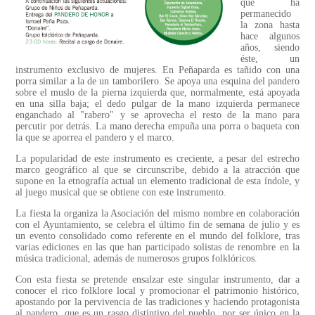
que ha
permanecido
la zona hasta
hace algunos
años, siendo
éste, un
instrumento exclusivo de mujeres. En Peñaparda es tañido con una
porra similar a la de un tamborilero. Se apoya una esquina del pandero
sobre el muslo de la pierna izquierda que, normalmente, está apoyada
en una silla baja; el dedo pulgar de la mano izquierda permanece
enganchado al "rabero" y se aprovecha el resto de la mano para
percutir por detrás. La mano derecha empuña una porra o baqueta con
la que se aporrea el pandero y el marco.
La popularidad de este instrumento es creciente, a pesar del estrecho
marco geográfico al que se circunscribe, debido a la atracción que
supone en la etnografía actual un elemento tradicional de esta índole, y
al juego musical que se obtiene con este instrumento.
La fiesta la organiza la Asociación del mismo nombre en colaboración
con el Ayuntamiento, se celebra el último fin de semana de julio y es
un evento consolidado como referente en el mundo del folklore, tras
varias ediciones en las que han participado solistas de renombre en la
música tradicional, además de numerosos grupos folklóricos.
Con esta fiesta se pretende ensalzar este singular instrumento, dar a
conocer el rico folklore local y promocionar el patrimonio histórico,
apostando por la pervivencia de las tradiciones y haciendo protagonista
al pandero, que es un rasgo distintivo del pueblo, por ser único en la