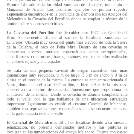
Bronce. Ubicado en la localidad zamorana de Linarejos, municipio de
Manzanal de Arriba. Los primeros ejemplos de pintura rupestre
esquemática encontrados en la provincia de Zamora son los Abrigos del
Melendro y la Covacha del Portillón donde se emplea la técnica de la
pintura sobre soportes cuarcíticos.
La Covacha del Portillón
fue descubierta en 1977 por Grande del
Brío. Se encuentra situada al sur de la localidad zamorana de
Linarejos. Ubicada muy cerca del punto más elevado de toda la Sierra
de la Culebra, el pico de Peña Mira. Dentro de esta covacha se
encuentran diversos motivos esquemáticos como antropomorfos,
ancoriformes, cruciformes, barras, bastones, etc., todos ellos realizados
en colores rojizos y anaranjados.
Se trata de una pequeña cavidad de origen cuarcítico, con unas
dimensiones muy reducidas, 9 m de largo, 3,5 m de ancho y 3 m de
altura en el interior de la misma. La entrada se encuentra orientada al
Norte, dominando el paso del Portillón, si bien al Sur de la misma se
encuentra otra abertura de reducidas dimensiones que proporciona luz
al interior de la misma. Desde la covacha se domina completamente
todo el valle, por lo que hablamos de una ubicación estratégica
importante. Igualmente es visible el cercano Canchal de Melendro,
también con representaciones esquemáticas, que se encuentra ubicado
en la parte opuesta de dicho valle.
El Canchal de Melendro
es difícil de localizar debido a su inexacta
señalización, no presenta demasiados motivos y sus pinturas se
localizan en las inmediaciones del arroyo Melendro. Cuenta con cuatro