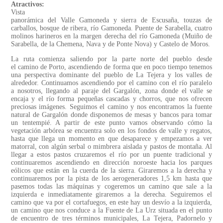
Atractivos:
Vista
panorámica del Valle Gamoneda y sierra de Escusaña, touzas de
carballos, bosque de ribera, río Gamoneda. Puente de Sarabella, cuatro
molinos harineros en la margen derecha del río Gamoneda (Muiño de
Sarabella, de la Chemena, Nava y de Ponte Nova) y Castelo de Moros.
La ruta comienza saliendo por la parte norte del pueblo desde
el camino de Porto, ascendiendo de forma que en poco tiempo tenemos
una perspectiva dominante del pueblo de La Tejera y los valles de
alrededor. Continuamos ascendiendo por el camino con el río paralelo
a nosotros, llegando al paraje del Gargalón, zona donde el valle se
encaja y el río forma pequeñas cascadas y chorros, que nos ofrecen
preciosas imágenes. Seguimos el camino y nos encontramos la fuente
natural de Gargalón donde disponemos de mesas y bancos para tomar
un tentempié. A partir de este punto vamos observando cómo la
vegetación arbórea se encuentra solo en los fondos de valle y regatos,
hasta que llega un momento en que desaparece y empezamos a ver
matorral, con algún serbal o mimbrera aislada y pastos de montaña. Al
llegar a estos pastos cruzaremos el río por un puente tradicional y
continuaremos ascendiendo en dirección noroeste hacia los parques
eólicos que están en la cuerda de la sierra. Giraremos a la derecha y
continuaremos por la pista de los aerogeneradores 1,5 km hasta que
pasemos todas las máquinas y cogeremos un camino que sale a la
izquierda e inmediatamente giraremos a la derecha. Seguiremos el
camino que va por el cortafuegos, en este hay un desvío a la izquierda,
un camino que nos conduce a la Fuente de La Urz situada en el punto
de encuentro de tres términos municipales, La Tejera, Padornelo y