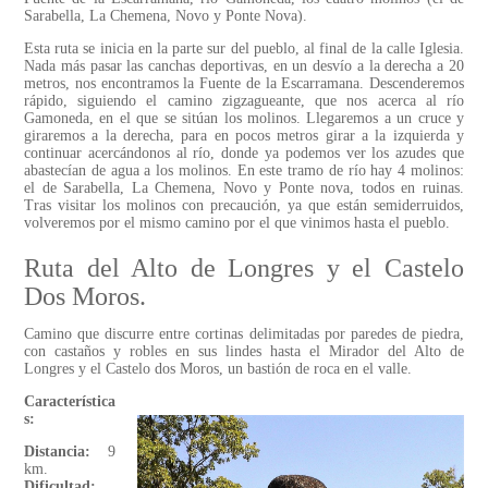
Sarabella, La Chemena, Novo y Ponte Nova).
Esta ruta se inicia en la parte sur del pueblo, al final de la calle Iglesia.
Nada más pasar las canchas deportivas, en un desvío a la derecha a 20
metros, nos encontramos la Fuente de la Escarramana. Descenderemos
rápido, siguiendo el camino zigzagueante, que nos acerca al río
Gamoneda, en el que se sitúan los molinos. Llegaremos a un cruce y
giraremos a la derecha, para en pocos metros girar a la izquierda y
continuar acercándonos al río, donde ya podemos ver los azudes que
abastecían de agua a los molinos. En este tramo de río hay 4 molinos:
el de Sarabella, La Chemena, Novo y Ponte nova, todos en ruinas.
Tras visitar los molinos con precaución, ya que están semiderruidos,
volveremos por el mismo camino por el que vinimos hasta el pueblo.
Ruta del Alto de Longres y el Castelo
Dos Moros.
Camino que discurre entre cortinas delimitadas por paredes de piedra,
con castaños y robles en sus lindes hasta el Mirador del Alto de
Longres y el Castelo dos Moros, un bastión de roca en el valle.
Característica
s:
Distancia:
9
km.
Dificultad: