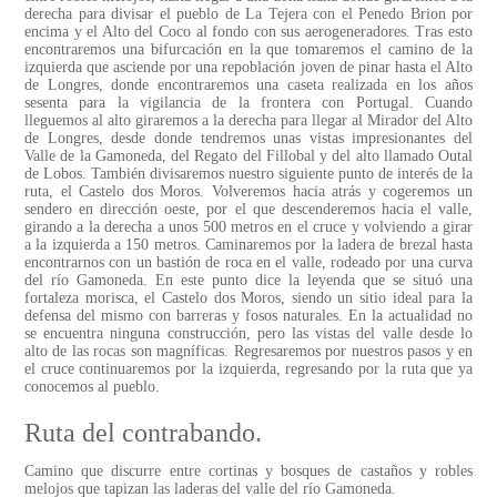
derecha para divisar el pueblo de La Tejera con el Penedo Brion por
encima y el Alto del Coco al fondo con sus aerogeneradores. Tras esto
encontraremos una bifurcación en la que tomaremos el camino de la
izquierda que asciende por una repoblación joven de pinar hasta el Alto
de Longres, donde encontraremos una caseta realizada en los años
sesenta para la vigilancia de la frontera con Portugal. Cuando
lleguemos al alto giraremos a la derecha para llegar al Mirador del Alto
de Longres, desde donde tendremos unas vistas impresionantes del
Valle de la Gamoneda, del Regato del Fillobal y del alto llamado Outal
de Lobos. También divisaremos nuestro siguiente punto de interés de la
ruta, el Castelo dos Moros. Volveremos hacia atrás y cogeremos un
sendero en dirección oeste, por el que descenderemos hacia el valle,
girando a la derecha a unos 500 metros en el cruce y volviendo a girar
a la izquierda a 150 metros. Caminaremos por la ladera de brezal hasta
encontrarnos con un bastión de roca en el valle, rodeado por una curva
del río Gamoneda. En este punto dice la leyenda que se situó una
fortaleza morisca, el Castelo dos Moros, siendo un sitio ideal para la
defensa del mismo con barreras y fosos naturales. En la actualidad no
se encuentra ninguna construcción, pero las vistas del valle desde lo
alto de las rocas son magníficas. Regresaremos por nuestros pasos y en
el cruce continuaremos por la izquierda, regresando por la ruta que ya
conocemos al pueblo.
Ruta del contrabando.
Camino que discurre entre cortinas y bosques de castaños y robles
melojos que tapizan las laderas del valle del río Gamoneda.