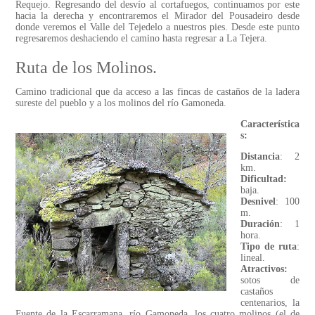
Requejo. Regresando del desvío al cortafuegos, continuamos por este
hacia la derecha y encontraremos el Mirador del Pousadeiro desde
donde veremos el Valle del Tejedelo a nuestros pies. Desde este punto
regresaremos deshaciendo el camino hasta regresar a La Tejera.
Ruta de los Molinos.
Camino tradicional que da acceso a las fincas de castaños de la ladera
sureste del pueblo y a los molinos del río Gamoneda.
Característica
s:
Distancia
: 2
km.
Dificultad:
baja.
Desnivel
: 100
m.
Duración
: 1
hora.
Tipo de ruta
:
lineal.
Atractivos:
sotos de
castaños
centenarios, la
Fuente de la Escarramana, río Gamoneda, los cuatro molinos (el de