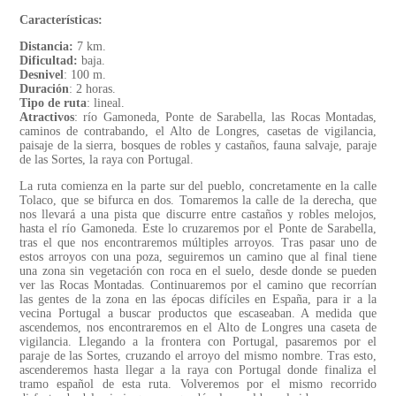
Características:
Distancia:
7 km.
Dificultad:
baja.
Desnivel
: 100 m.
Duración
: 2 horas.
Tipo de ruta
: lineal.
Atractivos
: río Gamoneda, Ponte de Sarabella, las Rocas Montadas,
caminos de contrabando, el Alto de Longres, casetas de vigilancia,
paisaje de la sierra, bosques de robles y castaños, fauna salvaje, paraje
de las Sortes, la raya con Portugal.
La ruta comienza en la parte sur del pueblo, concretamente en la calle
Tolaco, que se bifurca en dos. Tomaremos la calle de la derecha, que
nos llevará a una pista que discurre entre castaños y robles melojos,
hasta el río Gamoneda. Este lo cruzaremos por el Ponte de Sarabella,
tras el que nos encontraremos múltiples arroyos. Tras pasar uno de
estos arroyos con una poza, seguiremos un camino que al final tiene
una zona sin vegetación con roca en el suelo, desde donde se pueden
ver las Rocas Montadas. Continuaremos por el camino que recorrían
las gentes de la zona en las épocas difíciles en España, para ir a la
vecina Portugal a buscar productos que escaseaban. A medida que
ascendemos, nos encontraremos en el Alto de Longres una caseta de
vigilancia. Llegando a la frontera con Portugal, pasaremos por el
paraje de las Sortes, cruzando el arroyo del mismo nombre. Tras esto,
ascenderemos hasta llegar a la raya con Portugal donde finaliza el
tramo español de esta ruta. Volveremos por el mismo recorrido