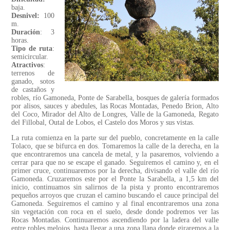
baja.
Desnivel:
100
m.
Duración
: 3
horas.
Tipo de ruta
:
semicircular.
Atractivos
:
terrenos de
ganado, sotos
de castaños y
robles, río Gamoneda, Ponte de Sarabella, bosques de galería formados
por alisos, sauces y abedules, las Rocas Montadas, Penedo Brion, Alto
del Coco, Mirador del Alto de Longres, Valle de la Gamoneda, Regato
del Fillobal, Outal de Lobos, el Castelo dos Moros y sus vistas.
La ruta comienza en la parte sur del pueblo, concretamente en la calle
Tolaco, que se bifurca en dos. Tomaremos la calle de la derecha, en la
que encontraremos una cancela de metal, y la pasaremos, volviendo a
cerrar para que no se escape el ganado. Seguiremos el camino y, en el
primer cruce, continuaremos por la derecha, divisando el valle del río
Gamoneda. Cruzaremos este por el Ponte la Sarabella, a 1,5 km del
inicio, continuamos sin salirnos de la pista y pronto encontraremos
pequeños arroyos que cruzan el camino buscando el cauce principal del
Gamoneda. Seguiremos el camino y al final encontraremos una zona
sin vegetación con roca en el suelo, desde donde podremos ver las
Rocas Montadas. Continuaremos ascendiendo por la ladera del valle
entre robles melojos, hasta llegar a una zona llana donde giraremos a la