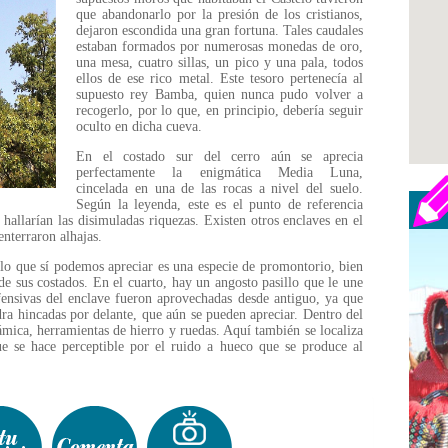
que abandonarlo por la presión de los cristianos,
dejaron escondida una gran fortuna. Tales caudales
estaban formados por numerosas monedas de oro,
una mesa, cuatro sillas, un pico y una pala, todos
ellos de ese rico metal. Este tesoro pertenecía al
supuesto rey Bamba, quien nunca pudo volver a
recogerlo, por lo que, en principio, debería seguir
oculto en dicha cueva.
En el costado sur del cerro aún se aprecia
perfectamente la enigmática Media Luna,
cincelada en una de las rocas a nivel del suelo.
Según la leyenda, este es el punto de referencia
hallarían las disimuladas riquezas. Existen otros enclaves en el
nterraron alhajas.
 lo que sí podemos apreciar es una especie de promontorio, bien
 de sus costados. En el cuarto, hay un angosto pasillo que le une
efensivas del enclave fueron aprovechadas desde antiguo, ya que
dra hincadas por delante, que aún se pueden apreciar. Dentro del
ámica, herramientas de hierro y ruedas. Aquí también se localiza
e se hace perceptible por el ruido a hueco que se produce al