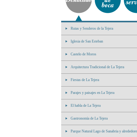
Rutas y Senderos de la Tejera
Iglesia de San Esteban
Castelo de Moros
Arquitectura Tradicional de La Tejera
Fiestas de La Tejera
Parajes y paisajes en La Tejera
El habla de La Tejera
Gastronomía de La Tejera
Parque Natural Lago de Sanabria y alrededore