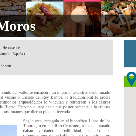
 Moros
 2. Hermisende
Zamora - España )
nde.com
o hondo del valle, se encuentra un importante castro, denominado
 veciño o Castelo del Rey Bamba, la tradición oral lo asocia
imonios arqueológicos lo vinculan y retrotraen a los castros
de Hierro. Esto no quiere decir que posteriormente a la cultura
os musulmanes que dieron pie a la leyenda.
Según esta, recogida en el hipotético Libro de los
Tesoros, o en el Libro Cepreano, a los que antaño
daban verdadera credibilidad, cuando los
supuestos moros que habitaban el Castelo tuvieron