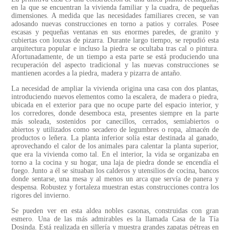
en la que se encuentran la vivienda familiar y la cuadra, de pequeñas
dimensiones. A medida que las necesidades familiares crecen, se van
adosando nuevas construcciones en torno a patios y corrales. Posee
escasas y pequeñas ventanas en sus enormes paredes, de granito y
cubiertas con louxas de pizarra. Durante largo tiempo, se repudió esta
arquitectura popular e incluso la piedra se ocultaba tras cal o pintura.
Afortunadamente, de un tiempo a esta parte se está produciendo una
recuperación del aspecto tradicional y las nuevas construcciones se
mantienen acordes a la piedra, madera y pizarra de antaño.
La necesidad de ampliar la vivienda origina una casa con dos plantas,
introduciendo nuevos elementos como la escalera, de madera o piedra,
ubicada en el exterior para que no ocupe parte del espacio interior, y
los corredores, donde desemboca esta, presentes siempre en la parte
más soleada, sostenidos por canecillos, cerrados, semiabiertos o
abiertos y utilizados como secadero de legumbres o ropa, almacén de
productos o leñera. La planta inferior solía estar destinada al ganado,
aprovechando el calor de los animales para calentar la planta superior,
que era la vivienda como tal. En el interior, la vida se organizaba en
torno a la cocina y su hogar, una laja de piedra donde se encendía el
fuego. Junto a él se situaban los calderos y utensilios de cocina, bancos
donde sentarse, una mesa y al menos un arca que servía de panera y
despensa. Robustez y fortaleza muestran estas construcciones contra los
rigores del invierno.
Se pueden ver en esta aldea nobles casonas, construidas con gran
esmero. Una de las más admirables es la llamada Casa de la Tía
Dosinda. Está realizada en sillería y muestra grandes zapatas pétreas en