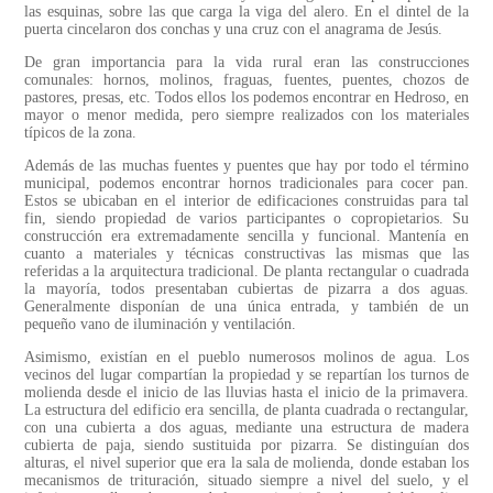
las esquinas, sobre las que carga la viga del alero. En el dintel de la
puerta cincelaron dos conchas y una cruz con el anagrama de Jesús.
De gran importancia para la vida rural eran las construcciones
comunales: hornos, molinos, fraguas, fuentes, puentes, chozos de
pastores, presas, etc. Todos ellos los podemos encontrar en Hedroso, en
mayor o menor medida, pero siempre realizados con los materiales
típicos de la zona.
Además de las muchas fuentes y puentes que hay por todo el término
municipal, podemos encontrar hornos tradicionales para cocer pan.
Estos se ubicaban en el interior de edificaciones construidas para tal
fin, siendo propiedad de varios participantes o copropietarios. Su
construcción era extremadamente sencilla y funcional. Mantenía en
cuanto a materiales y técnicas constructivas las mismas que las
referidas a la arquitectura tradicional. De planta rectangular o cuadrada
la mayoría, todos presentaban cubiertas de pizarra a dos aguas.
Generalmente disponían de una única entrada, y también de un
pequeño vano de iluminación y ventilación.
Asimismo, existían en el pueblo numerosos molinos de agua. Los
vecinos del lugar compartían la propiedad y se repartían los turnos de
molienda desde el inicio de las lluvias hasta el inicio de la primavera.
La estructura del edificio era sencilla, de planta cuadrada o rectangular,
con una cubierta a dos aguas, mediante una estructura de madera
cubierta de paja, siendo sustituida por pizarra. Se distinguían dos
alturas, el nivel superior que era la sala de molienda, donde estaban los
mecanismos de trituración, situado siempre a nivel del suelo, y el