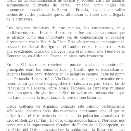
Desde las dehesas salmantinas de encinas y rebollos, hasta las llanuras
sedimentarias cultivadas de cereal, teniendo como vigías las
imponentes montañas de la Sierra de Francia, pasando por valles
anchos de verdes pastizales que se alfombran de flores con la llegada
de la primavera.
Los orígenes históricos de este camino, los encontramos, muy
posiblemente, en la Edad de Hierro peo no fue hasta época romana que
se afianzó como una importante vía de comunicación al conectar
directamente con la Vía de la Plata. Esta vía romana de comunicación
enlazaba en Ciudad Rodrigo con el Camino de San Francisco de Asís
que se extiende, cruzando Gallegos hasta el impresionante Fuerte de la
Concepción, en Aldea del Obispo, en plena raya fronteriza.
En el s XII esta ruta se convierte en una de las vías de comunicación
principales entre los reinos de León y Castilla que se enzarzaban en
cruentas batallas convirtiéndose en un peligroso camino, hasta tal punto
que Fernando II convirtió la Vía Dalamacia en el eje vertebrador de su
reino, construyéndose inexpugnables fortalezas a su paso (como las de
Peñausende y Ledesma, entre otras). También las campañas militares
cristianas que se dirigían hacia el Sur, utilizaban esta misma vía lo que
nos hace entender la importancia de este camino histórico.
Desde Gallegos de Argañán, tomando este camino perfectamente
señalizado, podemos hacer dos recorridos interesantes: uno, el que se
dirige hacia el Este teniendo como meta la población amurallada de
Ciudad Rodrigo (17 km). El otro, dirigiéndonos hacia el Noroeste, nos
conducirá a la impresionante fortaleza de Fuerte de la Concepción, ya
en Aldea del Obispo, asomándose la población a la Raya portuguesa