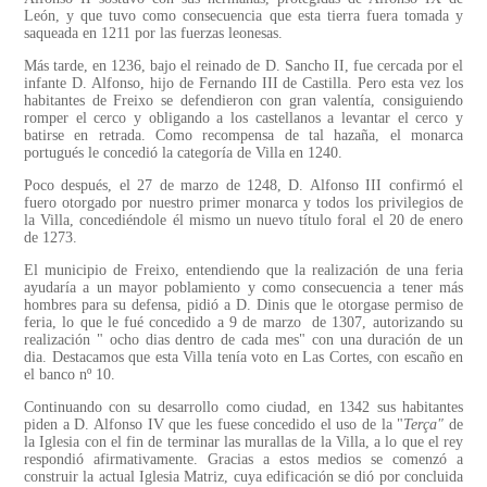
León, y que tuvo como consecuencia que esta tierra fuera tomada y
saqueada en 1211 por las fuerzas leonesas.
Más tarde, en 1236, bajo el reinado de D. Sancho II, fue cercada por el
infante D. Alfonso, hijo de Fernando III de Castilla. Pero esta vez los
habitantes de Freixo se defendieron con gran valentía, consiguiendo
romper el cerco y obligando a los castellanos a levantar el cerco y
batirse en retrada. Como recompensa de tal hazaña, el monarca
portugués le concedió la categoría de Villa en 1240.
Poco después, el 27 de marzo de 1248, D. Alfonso III confirmó el
fuero otorgado por nuestro primer monarca y todos los privilegios de
la Villa, concediéndole él mismo un nuevo título foral el 20 de enero
de 1273.
El municipio de Freixo, entendiendo que la realización de una feria
ayudaría a un mayor poblamiento y como consecuencia a tener más
hombres para su defensa, pidió a D. Dinis que le otorgase permiso de
feria, lo que le fué concedido a 9 de marzo de 1307, autorizando su
realización " ocho dias dentro de cada mes" con una duración de un
dia. Destacamos que esta Villa tenía voto en Las Cortes, con escaño en
el banco nº 10.
Continuando con su desarrollo como ciudad, en 1342 sus habitantes
piden a D. Alfonso IV que les fuese concedido el uso de la "
Terça"
de
la Iglesia con el fin de terminar las murallas de la Villa, a lo que el rey
respondió afirmativamente. Gracias a estos medios se comenzó a
construir la actual Iglesia Matriz, cuya edificación se dió por concluida