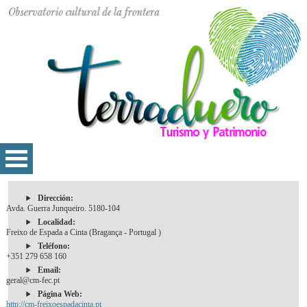
Dirección:
Avda. Guerra Junqueiro. 5180-104
Localidad:
Freixo de Espada a Cinta (Bragança - Portugal )
Teléfono:
+351 279 658 160
Email:
geral@cm-fec.pt
Página Web:
http://cm-freixoespadacinta.pt