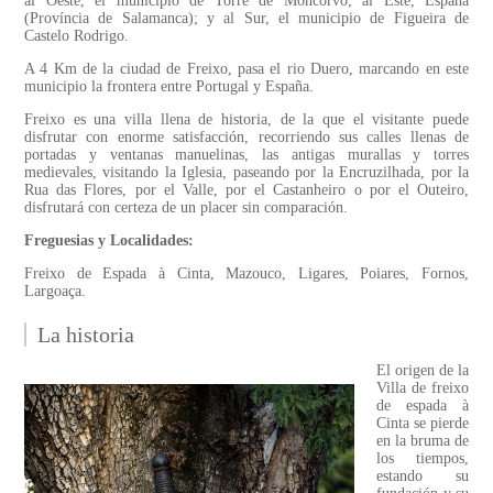
al Oeste, el municipio de Torre de Moncorvo; al Este, España
(Província de Salamanca); y al Sur, el municipio de Figueira de
Castelo Rodrigo.
A 4 Km de la ciudad de Freixo, pasa el rio Duero, marcando en este
municipio la frontera entre Portugal y España.
Freixo es una villa llena de historia, de la que el visitante puede
disfrutar con enorme satisfacción, recorriendo sus calles llenas de
portadas y ventanas manuelinas, las antigas murallas y torres
medievales, visitando la Iglesia, paseando por la Encruzilhada, por la
Rua das Flores, por el Valle, por el Castanheiro o por el Outeiro,
disfrutará con certeza de un placer sin comparación.
Freguesias y Localidades:
Freixo de Espada à Cinta, Mazouco, Ligares, Poiares, Fornos,
Largoaça.
La historia
El origen de la
Villa de freixo
de espada à
Cinta se pierde
en la bruma de
los tiempos,
estando su