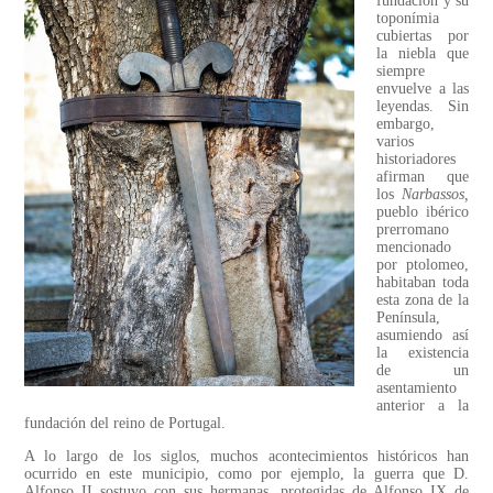
fundación y su
toponímia
cubiertas por
la niebla que
siempre
envuelve a las
leyendas. Sin
embargo,
varios
historiadores
afirman que
los
Narbassos,
pueblo ibérico
prerromano
mencionado
por ptolomeo,
habitaban toda
esta zona de la
Península,
asumiendo así
la existencia
de un
asentamiento
anterior a la
fundación del reino de Portugal.
A lo largo de los siglos, muchos acontecimientos históricos han
ocurrido en este municipio, como por ejemplo, la guerra que D.
Alfonso II sostuvo con sus hermanas, protegidas de Alfonso IX de