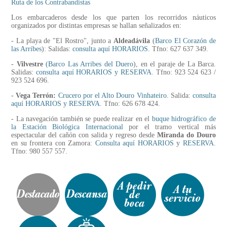
Ruta de los Contrabandistas
Los embarcaderos desde los que parten los recorridos náuticos
organizados por distintas empresas se hallan señalizados en:
- La playa de "El Rostro", junto a
Aldeadávila
(
Barco El Corazón de
las Arribes
): Salidas:
consulta aquí HORARIOS.
Tfno: 627 637 349.
-
Vilvestre
(Barco Las Arribes del Duero
), en el paraje de La Barca.
Salidas:
consulta aquí HORARIOS y RESERVA
. Tfno: 923 524 623 /
923 524 696.
-
Vega Terrón:
Crucero por el Alto Douro Vinhateiro
. Salida:
consulta
aquí HORARIOS y RESERVA
. Tfno: 626 678 424.
- La navegación también se puede realizar en el
buque hidrográfico de
la Estación Biológica Internacional
por el tramo vertical más
espectacular del cañón con salida y regreso desde
Miranda do Douro
en su frontera con Zamora:
Consulta aquí HORARIOS
y
RESERVA
.
Tfno: 980 557 557.