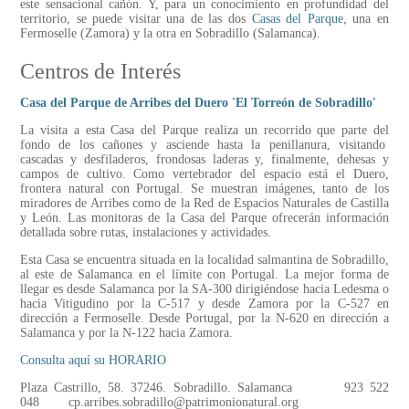
este sensacional cañón. Y, para un conocimiento en profundidad del
territorio, se puede visitar una de las dos
Casas del Parque
, una en
Fermoselle (Zamora) y la otra en Sobradillo (Salamanca).
Centros de Interés
Casa del Parque de Arribes del Duero 'El Torreón de Sobradillo'
La visita a esta Casa del Parque realiza un recorrido que parte del
fondo de los cañones y asciende hasta la penillanura, visitando
cascadas y desfiladeros, frondosas laderas y, finalmente, dehesas y
campos de cultivo. Como vertebrador del espacio está el Duero,
frontera natural con Portugal. Se muestran imágenes, tanto de los
miradores de Arribes como de la Red de Espacios Naturales de Castilla
y León. Las monitoras de la Casa del Parque ofrecerán información
detallada sobre rutas, instalaciones y actividades.
Esta Casa se encuentra situada en la localidad salmantina de Sobradillo,
al este de Salamanca en el límite con Portugal. La mejor forma de
llegar es desde Salamanca por la SA-300 dirigiéndose hacia Ledesma o
hacia Vitigudino por la C-517 y desde Zamora por la C-527 en
dirección a Fermoselle. Desde Portugal, por la N-620 en dirección a
Salamanca y por la N-122 hacia Zamora.
Consulta aquí su HORARIO
Plaza Castrillo, 58. 37246. Sobradillo. Salamanca 923 522
048 cp.arribes.sobradillo@patrimonionatural.org