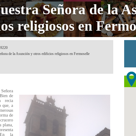
Nuestra Señora de la A
ios religiosos en Fermo
 49220
eñora de la Asunción y otros edificios religiosos en Fermoselle
a Señora
 Bien de
a recia
o que, a
merosas
forma de
 crucero
a plana,
presenta
 En la