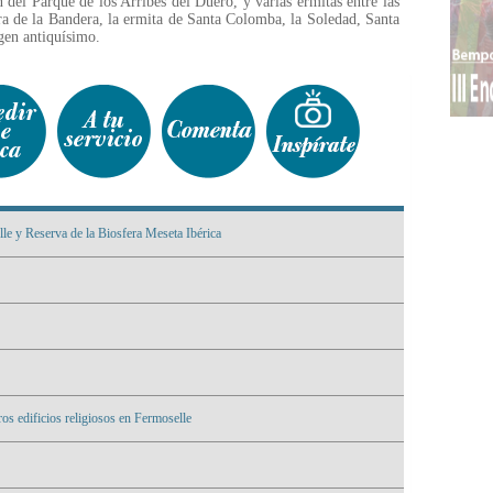
 del Parque de los Arribes del Duero, y varias ermitas entre las
ra de la Bandera, la ermita de Santa Colomba, la Soledad, Santa
gen antiquísimo.
le y Reserva de la Biosfera Meseta Ibérica
os edificios religiosos en Fermoselle