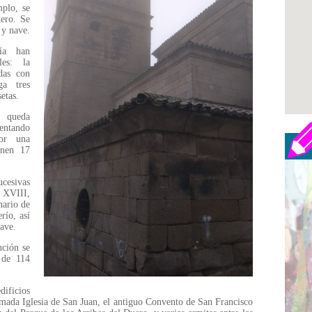
mplo, se
tero. Se
 y nave.
ía han
les: la
das con
ga tres
etas.
, queda
entando
por una
onen 17
ucesivas
y XVIII,
nario de
río, así
ave.
nción se
 de 114
dificios
rmada Iglesia de San Juan, el antiguo Convento de San Francisco