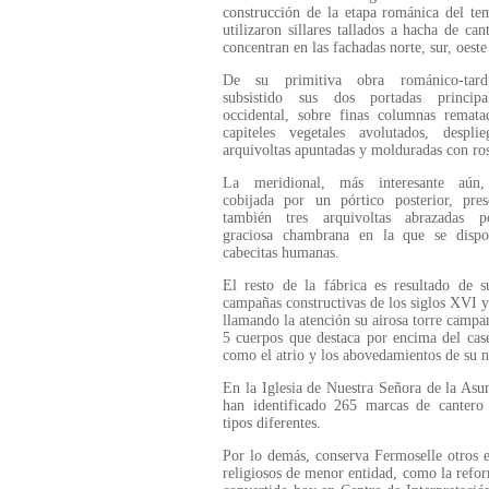
construcción de la etapa románica del te
utilizaron sillares tallados a hacha de can
concentran en las fachadas norte, sur, oeste
De su primitiva obra románico-tard
subsistido sus dos portadas principa
occidental, sobre finas columnas remata
capiteles vegetales avolutados, desplie
arquivoltas apuntadas y molduradas con ros
La meridional, más interesante aún
cobijada por un pórtico posterior, pres
también tres arquivoltas abrazadas 
graciosa chambrana en la que se disp
cabecitas humanas.
El resto de la fábrica es resultado de s
campañas constructivas de los siglos XVI 
llamando la atención su airosa torre campa
5 cuerpos que destaca por encima del case
como el atrio y los abovedamientos de su n
En la Iglesia de Nuestra Señora de la Asu
han identificado 265 marcas de cantero
tipos diferentes.
Por lo demás, conserva Fermoselle otros e
religiosos de menor entidad, como la refo