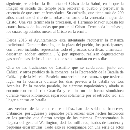
siguiente, se celebra la Romería del Cristo de la Salud, en la que la
imagen es sacada del templo para recorrer el pueblo y perpetuar la
creencia de que cura enfermedades. Su cofradía, que tiene más de 200
años, mantiene el rito de la subasta en torno a la venerada imagen del
Cristo. Una vez terminada la procesión, el Hermano Mayor subasta los
cuatro banzos de las andas que portan al Cristo. Terminada la subasta,
los cuatro agraciados meten al Cristo en la ermita.
Desde 2015 el Ayuntamiento está intentando recuperar la matanza
tradicional. Durante dos días, en la plaza del pueblo, los participantes,
con atrezo incluido, representan todo el proceso: sacrificar, chamuscar,
descarnar, adobar, embutir… Y, por supuesto, realizan degustaciones
gastronómicas de los alimentos que se consumían en esos días.
Otra de las tradiciones de Castrillo que se celebraban, junto con
Cañizal y otros pueblos de la comarca, es la Recreación de la Batalla de
Cañizal y de la Marcha Paralela, una serie de escaramuzas que tuvieron
lugar en la comarca durante los días previos a la batalla de Los
Arapiles. En la marcha paralela, los ejércitos napoleónico y aliado se
encontraron en el río Guareña y caminaron de forma simultánea
durante varios kilómetros, separados solamente por el estrecho río, sin
llegar a entrar en batalla.
Los vecinos de la comarca se disfrazaban de soldados franceses,
británicos, portugueses y españoles para recrear estos hechos históricos
en los pueblos que fueron testigo de los mismos. Representaban la
llegada del general Wellington, desfiles militares, izados de bandera y
pequeñas escaramuzas. Todo esto se acompañaba con una serie de actos