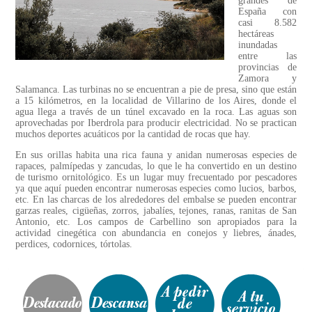
grandes de
España con
casi 8.582
hectáreas
inundadas
entre las
provincias de
Zamora y
Salamanca. Las turbinas no se encuentran a pie de presa, sino que están
a 15 kilómetros, en la localidad de Villarino de los Aires, donde el
agua llega a través de un túnel excavado en la roca. Las aguas son
aprovechadas por Iberdrola para producir electricidad. No se practican
muchos deportes acuáticos por la cantidad de rocas que hay.
En sus orillas habita una rica fauna y anidan numerosas especies de
rapaces, palmípedas y zancudas, lo que le ha convertido en un destino
de turismo ornitológico. Es un lugar muy frecuentado por pescadores
ya que aquí pueden encontrar numerosas especies como lucios, barbos,
etc. En las charcas de los alrededores del embalse se pueden encontrar
garzas reales, cigüeñas, zorros, jabalíes, tejones, ranas, ranitas de San
Antonio, etc. Los campos de Carbellino son apropiados para la
actividad cinegética con abundancia en conejos y liebres, ánades,
perdices, codornices, tórtolas.