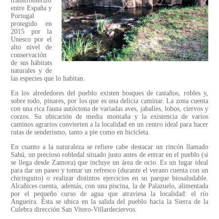
transfronterizo
entre España y
Portugal
protegido en
2015 por la
Unesco por el
alto nivel de
conservación
de sus hábitats
naturales y de
las especies que lo habitan.
En los alrededores del pueblo existen bosques de castaños, robles y,
sobre todo, pinares, por los que es una delicia caminar. La zona cuenta
con una rica fauna autóctona de variadas aves, jabalíes, lobos, ciervos y
corzos. Su ubicación de media montaña y la existencia de varios
caminos agrarios convierten a la localidad en un centro ideal para hacer
rutas de senderismo, tanto a pie como en bicicleta.
En cuanto a la naturaleza se refiere cabe destacar un rincón llamado
Sahú, un precioso robledal situado justo antes de entrar en el pueblo (si
se llega desde Zamora) que incluye un área de ocio. Es un lugar ideal
para dar un paseo y tomar un refresco (durante el verano cuenta con un
chiringuito) o realizar distintos ejercicios en su parque biosaludable.
Alcañices cuenta, además, con una piscina, la de Palazuelo, alimentada
por el pequeño curso de agua que atraviesa la localidad: el río
Angueira. Ésta se ubica en la salida del pueblo hacia la Sierra de la
Culebra dirección San Vitero-Villardeciervos.