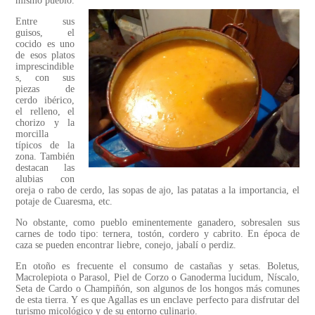
mismo pueblo.
Entre sus
guisos, el
cocido es uno
de esos platos
imprescindible
s, con sus
piezas de
cerdo ibérico,
el relleno, el
chorizo y la
morcilla
típicos de la
zona. También
destacan las
alubias con
oreja o rabo de cerdo, las sopas de ajo, las patatas a la importancia, el
potaje de Cuaresma, etc.
No obstante, como pueblo eminentemente ganadero, sobresalen sus
carnes de todo tipo: ternera, tostón, cordero y cabrito. En época de
caza se pueden encontrar liebre, conejo, jabalí o perdiz.
En otoño es frecuente el consumo de castañas y setas. Boletus,
Macrolepiota o Parasol, Piel de Corzo o Ganoderma lucidum, Níscalo,
Seta de Cardo o Champiñón, son algunos de los hongos más comunes
de esta tierra. Y es que Agallas es un enclave perfecto para disfrutar del
turismo micológico y de su entorno culinario.