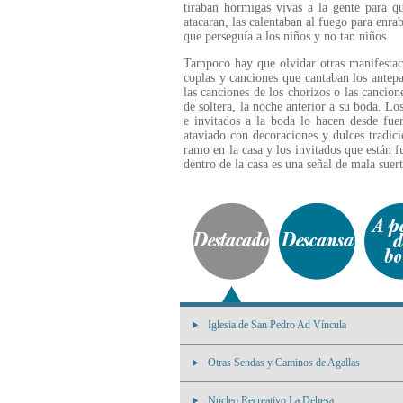
tiraban hormigas vivas a la gente para q
atacaran, las calentaban al fuego para enra
que perseguía a los niños y no tan niños.
Tampoco hay que olvidar otras manifestaci
coplas y canciones que cantaban los antepas
las canciones de los chorizos o las cancio
de soltera, la noche anterior a su boda. Lo
e invitados a la boda lo hacen desde fu
ataviado con decoraciones y dulces tradicio
ramo en la casa y los invitados que están 
dentro de la casa es una señal de mala suer
Iglesia de San Pedro Ad Víncula
Otras Sendas y Caminos de Agallas
Núcleo Recreativo La Dehesa