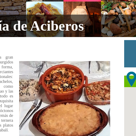
a de Aciberos
a gran
surgidos
a forma,
rciantes
ionales:
chelos,
n como
ao y las
 todo es
xquisita
el lugar
tóctonos
demás de
 ternera
s platos
abalí.