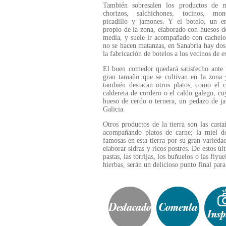
También sobresalen los productos de m
chorizos, salchichones, tocinos, mon
picadillo y jamones. Y el botelo, un e
propio de la zona, elaborado con huesos de
media, y suele ir acompañado con cachelo
no se hacen matanzas, en Sanabria hay dos
la fabricación de botelos a los vecinos de e
El buen comedor quedará satisfecho ante u
gran tamaño que se cultivan en la zona
también destacan otros platos, como el c
caldereta de cordero o el caldo galego, cuy
hueso de cerdo o ternera, un pedazo de j
Galicia.
Otros productos de la tierra son las cast
acompañando platos de carne; la miel de 
famosas en esta tierra por su gran variedad
elaborar sidras y ricos postres. De estos úl
pastas, las torrijas, los buñuelos o las fi
hierbas, serán un delicioso punto final par