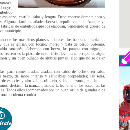
atanza:
dongos,
mbutido
 espinazo, costilla, rabo y lengua. Debe cocerse durante hora y
s. Algunas familias añaden berza o repollo cocidos. Aunque ya
 fábricas de embutidos que los elaboran, vendiendo el grueso de
ste municipio.
no de los más ricos platos sanabreses: los habones, alubias de
 y que se guisan con tocino, morro y pata de cerdo. Además,
aldo sanabrés, elaborado con berza, las patatas con migas, la
o secreto es la pizca de unto. Este lleva berza o repollo, algún
amón y un buen puñado de alubias pintas, algo que no se da en
añas, para comer crudas, asadas, con caldo de leche o en salsa,
brezo, de sabor intenso y saludables propiedades; las setas,
 de especies y alto valor culinario; y las manzanas, con las que
timos, destacan la manzana asada, la leche frita, los roscones, las
yuelas. Todos ellos acompañados por un buen orujo de guindas o de
a una suculenta comida.