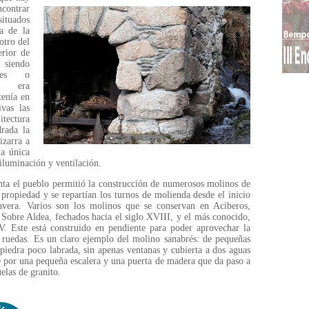
ncontrar
situados
a de la
otro del
erior de
 siendo
ntes o
ón era
tenía en
ivas las
tectura
drada la
izarra a
a única
iluminación y ventilación.
enta el pueblo permitió la construcción de numerosos molinos de
propiedad y se repartían los turnos de molienda desde el inicio
mavera. Varios son los molinos que se conservan en Aciberos,
 Sobre Aldea, fechados hacia el siglo XVIII, y el más conocido,
V. Este está construido en pendiente para poder aprovechar la
 ruedas. Es un claro ejemplo del molino sanabrés: de pequeñas
piedra poco labrada, sin apenas ventanas y cubierta a dos aguas
de por una pequeña escalera y una puerta de madera que da paso a
elas de granito.