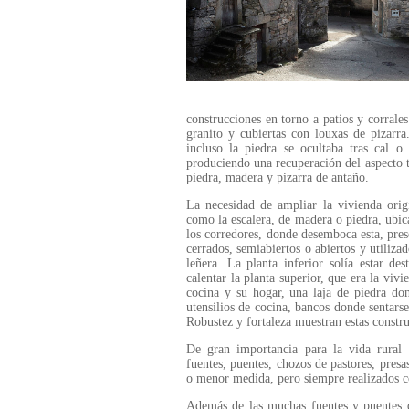
construcciones en torno a patios y corrale
granito y cubiertas con louxas de pizarra
incluso la piedra se ocultaba tras cal o
produciendo una recuperación del aspecto t
piedra, madera y pizarra de antaño.
La necesidad de ampliar la vivienda orig
como la escalera, de madera o piedra, ubica
los corredores, donde desemboca esta, prese
cerrados, semiabiertos o abiertos y utili
leñera. La planta inferior solía estar de
calentar la planta superior, que era la vivi
cocina y su hogar, una laja de piedra don
utensilios de cocina, bancos donde sentars
Robustez y fortaleza muestran estas constru
De gran importancia para la vida rural 
fuentes, puentes, chozos de pastores, pres
o menor medida, pero siempre realizados co
Además de las muchas fuentes y puentes 