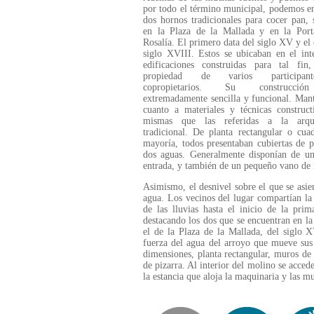
por todo el término municipal, podemos e
dos hornos tradicionales para cocer pan, 
en la Plaza de la Mallada y en la Port
Rosalía. El primero data del siglo XV y el 
siglo XVIII. Estos se ubicaban en el int
edificaciones construidas para tal fin,
propiedad de varios participa
copropietarios. Su construcci
extremadamente sencilla y funcional. Man
cuanto a materiales y técnicas construct
mismas que las referidas a la arqui
tradicional. De planta rectangular o cua
mayoría, todos presentaban cubiertas de p
dos aguas. Generalmente disponían de un
entrada, y también de un pequeño vano de 
Asimismo, el desnivel sobre el que se asi
agua. Los vecinos del lugar compartían la 
de las lluvias hasta el inicio de la pri
destacando los dos que se encuentran en la
el de la Plaza de la Mallada, del siglo X
fuerza del agua del arroyo que mueve sus
dimensiones, planta rectangular, muros de 
de pizarra. Al interior del molino se acce
la estancia que aloja la maquinaria y las mu