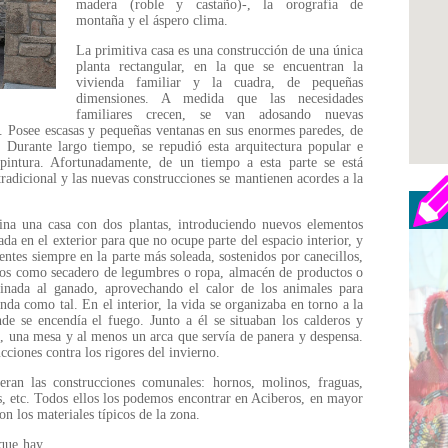
madera (roble y castaño)-, la orografía de
montaña y el áspero clima.
La primitiva casa es una construcción de una única
planta rectangular, en la que se encuentran la
vivienda familiar y la cuadra, de pequeñas
dimensiones. A medida que las necesidades
familiares crecen, se van adosando nuevas
s. Posee escasas y pequeñas ventanas en sus enormes paredes, de
. Durante largo tiempo, se repudió esta arquitectura popular e
 pintura. Afortunadamente, de un tiempo a esta parte se está
radicional y las nuevas construcciones se mantienen acordes a la
ina una casa con dos plantas, introduciendo nuevos elementos
da en el exterior para que no ocupe parte del espacio interior, y
ntes siempre en la parte más soleada, sostenidos por canecillos,
zados como secadero de legumbres o ropa, almacén de productos o
stinada al ganado, aprovechando el calor de los animales para
enda como tal. En el interior, la vida se organizaba en torno a la
de se encendía el fuego. Junto a él se situaban los calderos y
e, una mesa y al menos un arca que servía de panera y despensa.
cciones contra los rigores del invierno.
eran las construcciones comunales: hornos, molinos, fraguas,
as, etc. Todos ellos los podemos encontrar en Aciberos, en mayor
n los materiales típicos de la zona.
que hay