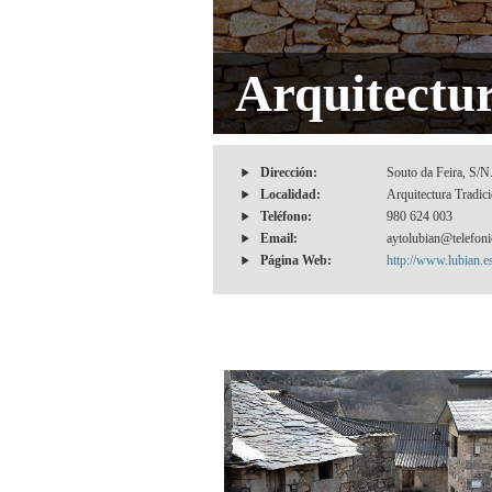
Arquitectur
Dirección:
Souto da Feira, S/N
Localidad:
Arquitectura Tradic
Teléfono:
980 624 003
Email:
aytolubian@telefoni
Página Web:
http://www.lubian.e