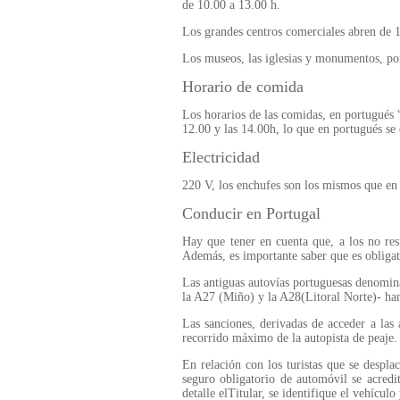
de 10.00 a 13.00 h.
Los grandes centros comerciales abren de 1
Los museos, las iglesias y monumentos, por
Horario de comida
Los horarios de las comidas, en portugués 
12.00 y las 14.00h, lo que en portugués se 
Electricidad
220 V, los enchufes son los mismos que en
Conducir en Portugal
Hay que tener en cuenta que, a los no res
Además, es importante saber que es obligato
Las antiguas autovías portuguesas denomina
la A27 (Miño) y la A28(Litoral Norte)- han
Las sanciones, derivadas de acceder a las a
recorrido máximo de la autopista de peaje.
En relación con los turistas que se despla
seguro obligatorio de automóvil se acredi
detalle elTitular, se identifique el vehículo