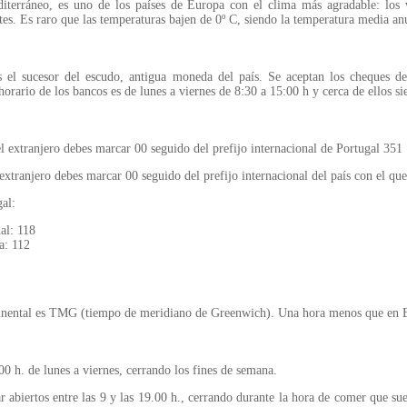
iterráneo, es uno de los países de Europa con el clima más agradable: los v
ntes. Es raro que las temperaturas bajen de 0º C, siendo la temperatura media an
el sucesor del escudo, antigua moneda del país. Se aceptan los cheques de v
orario de los bancos es de lunes a viernes de 8:30 a 15:00 h y cerca de ellos s
el extranjero debes marcar 00 seguido del prefijo internacional de Portugal 351
extranjero debes marcar 00 seguido del prefijo internacional del país con el qu
gal:
al: 118
a: 112
ntinental es TMG (tiempo de meridiano de Greenwich). Una hora menos que en 
0 h. de lunes a viernes, cerrando los fines de semana.
r abiertos entre las 9 y las 19.00 h., cerrando durante la hora de comer que su