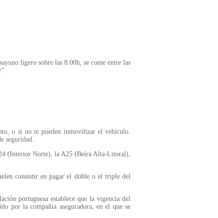
ayuno ligero sobre las 8.00h, se come entre las
r”
nto, o si no te pueden inmovilizar el vehículo.
de seguridad.
4 (Interior Norte), la A25 (Beira Alta-Litoral),
elen consistir en pagar el doble o el triple del
lación portuguesa establece que la vigencia del
dido por la compañía aseguradora, en el que se