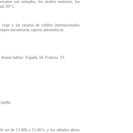
eranos son soleados, los otoños ventosos, los
ual 20º C.
iaje y las tarjetas de crédito internacionales
iempre encontrarás cajeros automáticos.
e deseas hablar: España 34, Francia: 33.
España.
ele ser de 13.00h a 15.00 h.,y los sábados abren