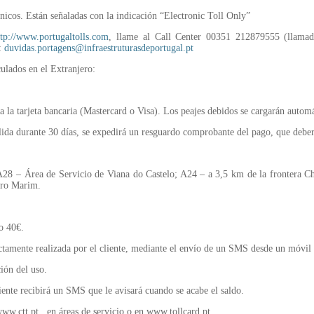
nicos. Están señaladas con la indicación “Electronic Toll Only”
ttp://www.portugaltolls.com
, llame al Call Center 00351 212879555 (llamad
a:
duvidas.portagens@infraestruturasdeportugal.pt
ulados en el Extranjero:
 a la tarjeta bancaria (Mastercard o Visa). Los peajes debidos se cargarán automá
ida durante 30 días, se expedirá un resguardo comprobante del pago, que deber
: A28 – Área de Servicio de Viana do Castelo; A24 – a 3,5 km de la frontera C
tro Marim.
o 40€.
ctamente realizada por el cliente, mediante el envío de un SMS desde un móvil (i
ión del uso.
iente recibirá un SMS que le avisará cuando se acabe el saldo.
www.ctt.pt , en áreas de servicio o en www.tollcard.pt