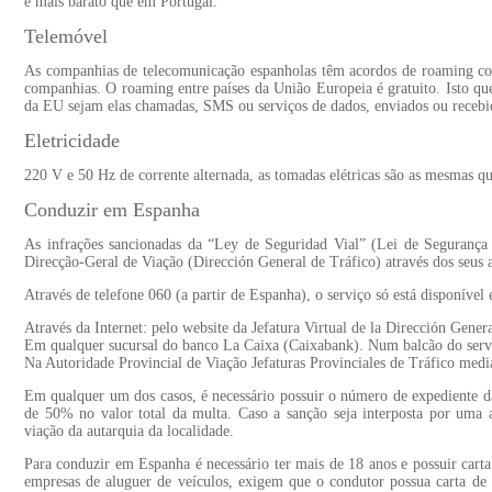
é mais barato que em Portugal.
Telemóvel
As companhias de telecomunicação espanholas têm acordos de roaming com
companhias. O roaming entre países da União Europeia é gratuito. Isto qu
da EU sejam elas chamadas, SMS ou serviços de dados, enviados ou recebi
Eletricidade
220 V e 50 Hz de corrente alternada, as tomadas elétricas são as mesmas 
Conduzir em Espanha
As infrações sancionadas da “Ley de Seguridad Vial” (Lei de Segurança
Direcção-Geral de Viação (Dirección General de Tráfico) através dos seus a
Através de telefone 060 (a partir de Espanha), o serviço só está disponível
Através da Internet: pelo website da Jefatura Virtual de la Dirección Gene
Em qualquer sucursal do banco La Caixa (Caixabank). Num balcão do serv
Na Autoridade Provincial de Viação Jefaturas Provinciales de Tráfico media
Em qualquer um dos casos, é necessário possuir o número de expediente d
de 50% no valor total da multa. Caso a sanção seja interposta por uma 
viação da autarquia da localidade.
Para conduzir em Espanha é necessário ter mais de 18 anos e possuir car
empresas de aluguer de veículos, exigem que o condutor possua carta 