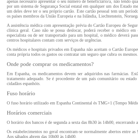
apenas necessário apresentar o seu número de beneficiário/a, não tendo qual
por um sistema de Segurança Social estatal em qualquer um dos Estado me
um deles deve ter o seu próprio cartão. Este cartão pessoal tem um perío
os países membros da União Europeia e na Islândia, Liechtenstein, Noruega
A assistência médica com apresentação prévia do Cartão Europeu de Segur
clínica geral. Caso não se possa deslocar, poderá receber o médico em 
especialista ou de ser transportado para um hospital, o médico deverá pa
centros hospitalares contam com serviços de urgências.
Os médicos e hospitais privados em Espanha não aceitam o Cartão Europeu 
conta própria todos os gastos ou contratar um seguro que cubra os mesmos.
Onde pode comprar os medicamentos?
Em Espanha, os medicamentos devem ser adquiridos nas farmácias. Estão
tratamento adequado. Se é procedente de um país comunitário ou estado
cidadãos espanhóis.
Fuso horário
O fuso horário utilizado em Espanha Continental és TMG+1 (Tempo Médi
Horários comerciais
O horário dos bancos é de segunda a sexta das 8h30 às 14h00, encerrando a
Os estabelecimentos no geral encontram-se normalmente abertos entre as
Aos sábados abrem das 10h00 às 14h00.