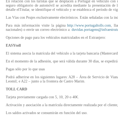
En relación con los turistas que se desplacen a Portugal en vehículo con 
seguro obligatorio de automóvil se acredita mediante la presentación de 
detalle elTitular, se identifique el vehículo y se establezca el período de vi
Las Vías con Peajes exclusivamente electrónicos. Están señaladas con la in
Para más información visite la página
http://www.portugaltolls.com
, ll
nacionales) o envíe un correo electrónico a:
duvidas.portagens@infraestrut
Opciones de pago para los vehículos matriculados en el Extranjero:
EASYtoll
El sistema asocia la matrícula del vehículo a la tarjeta bancaria (Mastercar
En el momento de la adhesión, que será válida durante 30 días, se expedir
Pagas sólo por lo que usas
Podrá adherirse en los siguientes lugares: A28 – Área de Servicio de Via
Leomil; e A22 – junto a la frontera de Castro Marim.
TOLL CARD
Tarjeta previamente cargada con 5, 10, 20 o 40€.
Activación y asociación a la matrícula directamente realizada por el client
Los saldos activados se consumirán en función del uso.